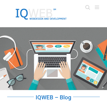
Kihagyás
IQWEB – Blog